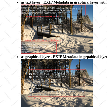
as text layer - EXIF Metadata in graphical layer with
as graphical layer - EXIF Metadata in grpahical laye